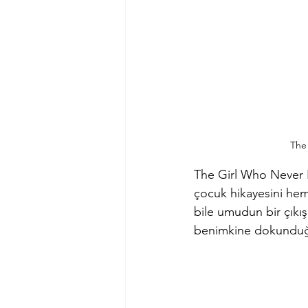
The
The Girl Who Never L
çocuk hikayesini hem
bile umudun bir çıkı
benimkine dokunduğu 