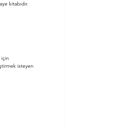
ye kitabıdır. 
için 
ştirmek isteyen 