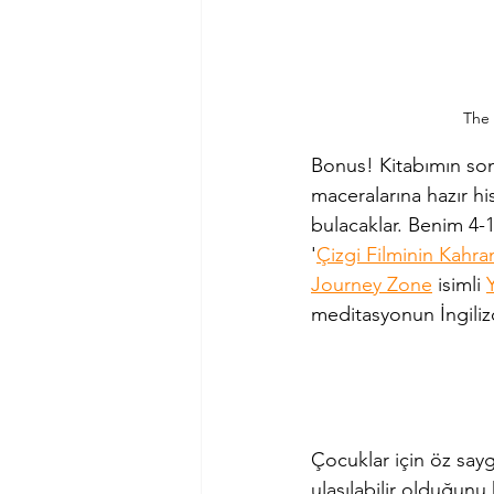
The 
Bonus! Kitabımın son
maceralarına hazır hi
bulacaklar. Benim 4-1
'
Çizgi Filminin Kahr
Journey Zone
 isimli 
meditasyonun İngiliz
Çocuklar için öz sayg
ulaşılabilir olduğunu 