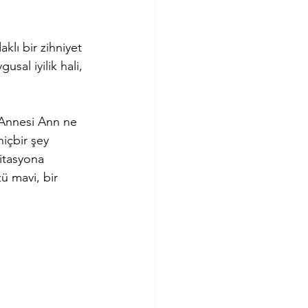
lı bir zihniyet 
sal iyilik hali, 
. Annesi Ann ne 
hiçbir şey 
itasyona 
ü mavi, bir 