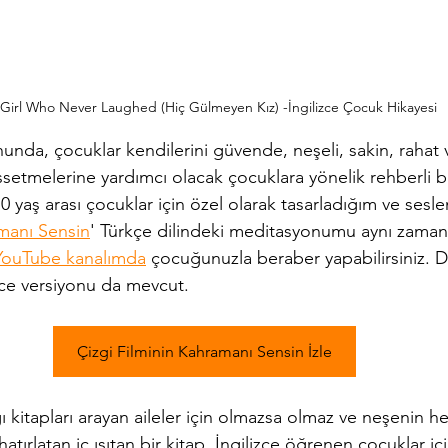
Girl Who Never Laughed (Hiç Gülmeyen Kız) -İngilizce Çocuk Hikayesi
unda, çocuklar kendilerini güvende, neşeli, sakin, rahat 
ssetmelerine yardımcı olacak çocuklara yönelik rehberli 
0 yaş arası çocuklar için özel olarak tasarladığım ve sesl
amanı Sensin
' Türkçe dilindeki meditasyonumu aynı zama
YouTube kanalımda
 çocuğunuzla beraber yapabilirsiniz. Di
ce versiyonu da mevcut.
Çizgi Filminin Kahramanı Sensin İzle
ı kitapları arayan aileler için olmazsa olmaz ve neşenin h
hatırlatan iç ısıtan bir kitap. İngilizce öğrenen çocuklar i