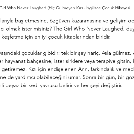
Girl Who Never Laughed (Hiç Gülmeyen Kız) -İngilizce Çocuk Hikayesi 
ıyla baş etmesine, özgüven kazanmasına ve gelişim odak
cı olmak ister misiniz? The Girl Who Never Laughed, duygu
 keşfetme için en iyi çocuk kitaplarından biridir.
 yaşındaki çocuklar gibidir; tek bir şey hariç. Asla gülmez
r hayvanat bahçesine, ister sirklere veya terapiye gitsin, 
 getiremez. Kızı için endişelenen Ann, farkındalık ve med
ine de yardımcı olabileceğini umar. Sonra bir gün, bir göz
i beyaz bir kedi yavrusu belirir ve her şeyi değiştirir.