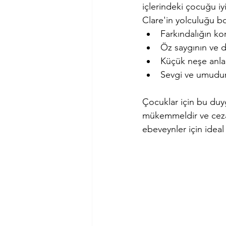
içlerindeki çocuğu iy
Clare'in yolculuğu b
Farkındalığın ko
Öz saygının ve 
Küçük neşe anları
Sevgi ve umudun
Çocuklar için bu duyg
mükemmeldir ve cezası
ebeveynler için ideal