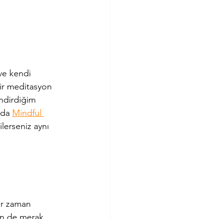
ve kendi 
bir meditasyon 
endirdiğim 
nda 
Mindful 
lerseniz aynı 
er zaman 
çin de merak 