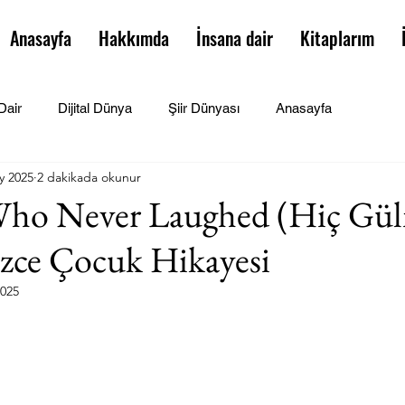
Anasayfa
Hakkımda
İnsana dair
Kitaplarım
Dair
Dijital Dünya
Şiir Dünyası
Anasayfa
y 2025
2 dakikada okunur
Who Never Laughed (Hiç Gü
lizce Çocuk Hikayesi
2025